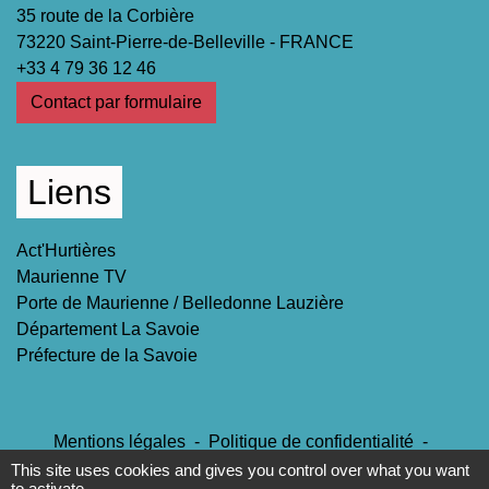
35 route de la Corbière
73220 Saint-Pierre-de-Belleville - FRANCE
+33 4 79 36 12 46
Contact par formulaire
Liens
Act'Hurtières
Maurienne TV
Porte de Maurienne / Belledonne Lauzière
Département La Savoie
Préfecture de la Savoie
Mentions légales
-
Politique de confidentialité
-
Accessibilité
-
Plan du site
-
Gestion des cookies
This site uses cookies and gives you control over what you want
to activate